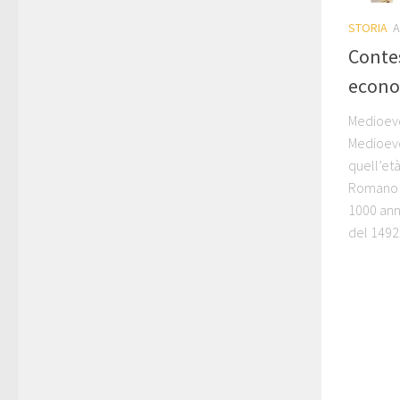
STORIA
A
Contes
econo
Medioevo
Medioevo
quell’età
Romano d
1000 anni
del 1492. 