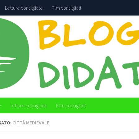
Letture consigliate
Film consigliati
e
Letture consigliate
Film consigliati
GATO:
CITTÀ MEDIEVALE