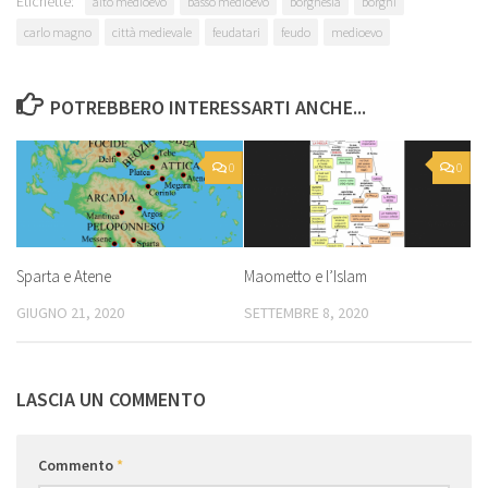
Etichette:
alto medioevo
basso medioevo
borghesia
borghi
carlo magno
città medievale
feudatari
feudo
medioevo
POTREBBERO INTERESSARTI ANCHE...
0
0
Sparta e Atene
Maometto e l’Islam
GIUGNO 21, 2020
SETTEMBRE 8, 2020
LASCIA UN COMMENTO
Commento
*