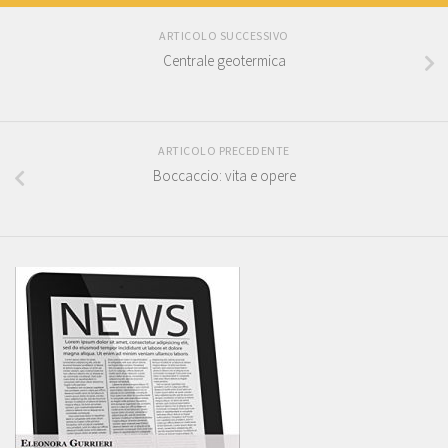
ARTICOLO SUCCESSIVO
Centrale geotermica
ARTICOLO PRECEDENTE
Boccaccio: vita e opere