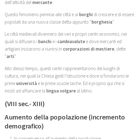
dell’attività del
mercante
.
Questo fenomeno permise alle città e ai
borghi
di crescere e di essere
popolati da una nuova classe detta appunto “
borghesia
”.
Le città medievali divennero dei veri e propri centri economici, nei
quali si diffusero i
banchi
e i
cambiavalute
e dove mercanti ed
artigiani iniziarono a riunirsi in
corporazioni di mestiere
, dette
“
arti
”.
Allo stesso tempo, questi centri rappresentarono dei luoghi di
cultura, nei quali la Chiesa gestì l’istruzione e dove si fondarono le
prime
università
e le prime scuole laiche. Ed è proprio qui che si
iniziò ad affiancare la
lingua volgare
al latino.
(VIII sec.- XIII)
Aumento della popolazione (incremento
demografico)
In conseguenza all’aumento della produzione