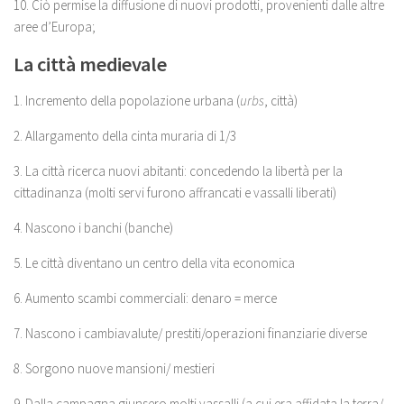
10. Ciò permise la diffusione di nuovi prodotti, provenienti dalle altre
aree d’Europa;
La città medievale
1. Incremento della popolazione urbana (
urbs
, città)
2. Allargamento della cinta muraria di 1/3
3. La città ricerca nuovi abitanti: concedendo la libertà per la
cittadinanza (molti servi furono affrancati e vassalli liberati)
4. Nascono i banchi (banche)
5. Le città diventano un centro della vita economica
6. Aumento scambi commerciali: denaro = merce
7. Nascono i cambiavalute/ prestiti/operazioni finanziarie diverse
8. Sorgono nuove mansioni/ mestieri
9. Dalla campagna giunsero molti vassalli (a cui era affidata la terra/