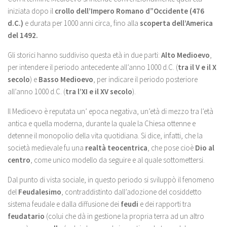
iniziata dopo il
crollo dell’Impero Romano d”Occidente (476
d.C.)
e durata per 1000 anni circa, fino alla
scoperta dell’America
del
1492.
Gli storici hanno suddiviso questa età in due parti:
Alto Medioevo
,
per intendere il periodo antecedente all’anno 1000 d.C. (
tra il V e il X
secolo
) e
Basso Medioevo
, per indicare il periodo posteriore
all’anno 1000 d.C. (
tra l’XI e il XV secolo
).
Il Medioevo è reputata un’ epoca negativa, un’età di mezzo tra l’età
antica e quella moderna, durante la quale la Chiesa ottenne e
detenne il monopolio della vita quotidiana. Si dice, infatti, che la
società medievale fu una
realtà teocentrica
, che pose cioè
Dio al
centro
, come unico modello da seguire e al quale sottomettersi.
Dal punto di vista sociale, in questo periodo si sviluppò il fenomeno
del
Feudalesimo
, contraddistinto dall’adozione del cosiddetto
sistema feudale e dalla diffusione dei
feudi
e dei rapporti tra
feudatario
(colui che dà in gestione la propria terra ad un altro