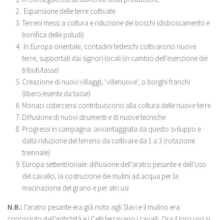
Espansione delle terre coltivate
Terreni messi a coltura e riduzione dei boschi (disboscamento e
bonifica delle paludi)
In Europa orientale, contadini tedeschi coltivarono nuove
terre, supportati dai signori locali (in cambio dell’esenzione dei
tributi/tasse)
Creazione di nuovi villaggi, ‘villenuove’, o borghi franchi
(libero/esente da tasse)
Monaci cistercensi contribuiscono alla coltura delle nuove terre
Diffusione di nuovi strumenti e di nuove tecniche
Progressi in campagna: avvantaggiata da questo sviluppo e
dalla riduzione del terreno da coltivare da 1 a 3 (rotazione
triennale)
Europa settentrionale: diffusione dell’aratro pesante e dell’uso
del cavallo; la costruzione dei mulini ad acqua per la
macinazione del grano e per atri usi
N.B.:
l’aratro pesante era già noto agli Slavi e il mulino era
conosciuto dall’antichità e i Celti ferravano i cavalli. Ora il loro uso si