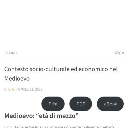
STORIA
0
Contesto socio-culturale ed economico nel
Medioevo
DI
E. G.
·
APRILE 11, 2021
Print
PDF
eBook
Medioevo: “età di mezzo”
Con il termine Medioevo si intende convenzionalmente quell’età