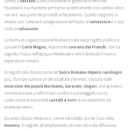
uomo) e
vassallo
(colui che prende in gestione la terra del
feudatario e la mantiene per trarne sostentamento e in cambio deve
versare una parte dei prodotti al feudatario). Questo rapporto si
amplia con l’ulteriore assegnazione del feudo al
valvassore
e a sua
volta al
valvassino
.
La forma di organizzazione feudale è nata dal progetto politico e
sociale di
Carlo Magno
, importante
sovrano dei Franchi
, che ha
segnato l’inizio dell’epopea Medievale e che è divenuto il nuovo
imperatore romano.
In seguito alla dissoluzione del
Sacro Romano Impero carolingio
,
poi, l’Europa subisce un’altra battuta d’arresto, causata dalle
incursioni dei popoli Normanni, Saraceni, Ungari
, che spinsero i
sovrani europei a rafforzare i confini e a proteggerli con la
costruzione di imponenti
castelli e torri
di avvistamento da
eventuali nemici.
Durante il Basso Medioevo, venne introdotto anche l’uso della
moneta
, in seguito all’ampliamento dei mercati e alla diffusione