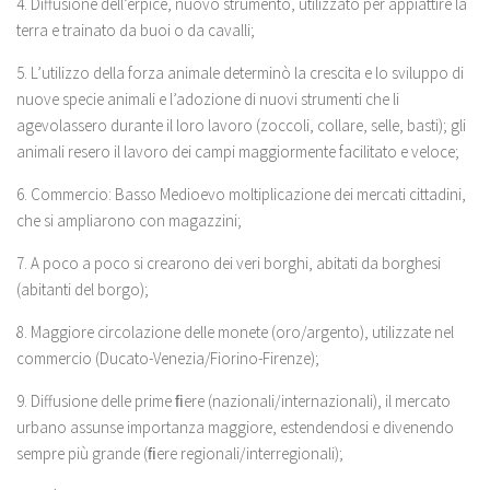
4. Diffusione dell’erpice, nuovo strumento, utilizzato per appiattire la
terra e trainato da buoi o da cavalli;
5. L’utilizzo della forza animale determinò la crescita e lo sviluppo di
nuove specie animali e l’adozione di nuovi strumenti che li
agevolassero durante il loro lavoro (zoccoli, collare, selle, basti); gli
animali resero il lavoro dei campi maggiormente facilitato e veloce;
6. Commercio: Basso Medioevo moltiplicazione dei mercati cittadini,
che si ampliarono con magazzini;
7. A poco a poco si crearono dei veri borghi, abitati da borghesi
(abitanti del borgo);
8. Maggiore circolazione delle monete (oro/argento), utilizzate nel
commercio (Ducato-Venezia/Fiorino-Firenze);
9. Diffusione delle prime ﬁere (nazionali/internazionali), il mercato
urbano assunse importanza maggiore, estendendosi e divenendo
sempre più grande (ﬁere regionali/interregionali);