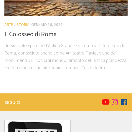
ARTE
/
STORIA
GENNAIO 16, 2024
Il Colosseo di Roma
Un Simbolo Epico dell’Antica Grandezza romana Il Colosseo di
Roma, conosciuto anche come Anfiteatro Flavio, è uno dei
monumenti più iconici al mondo, simbolo dell’antica grandezza
e della maestria architettonica romana. Costruito tra il...
SEGUICI: