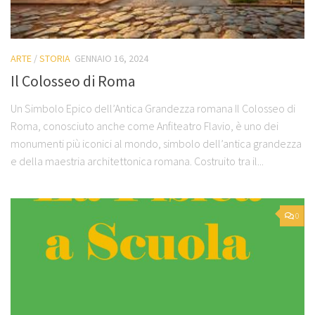
ARTE
/
STORIA
GENNAIO 16, 2024
Il Colosseo di Roma
Un Simbolo Epico dell’Antica Grandezza romana Il Colosseo di
Roma, conosciuto anche come Anfiteatro Flavio, è uno dei
monumenti più iconici al mondo, simbolo dell’antica grandezza
e della maestria architettonica romana. Costruito tra il...
0