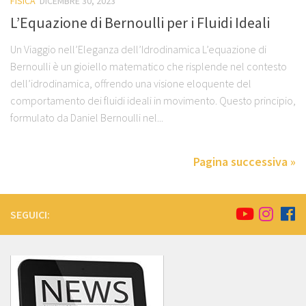
FISICA
DICEMBRE 30, 2023
L’Equazione di Bernoulli per i Fluidi Ideali
Un Viaggio nell’Eleganza dell’Idrodinamica L’equazione di
Bernoulli è un gioiello matematico che risplende nel contesto
dell’idrodinamica, offrendo una visione eloquente del
comportamento dei fluidi ideali in movimento. Questo principio,
formulato da Daniel Bernoulli nel...
Pagina successiva »
SEGUICI: