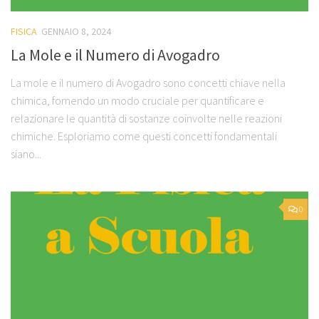
FISICA
GENNAIO 8, 2024
La Mole e il Numero di Avogadro
La mole e il numero di Avogadro sono concetti chiave nella
chimica, fornendo un modo cruciale per quantificare e
relazionare le quantità di sostanze coinvolte nelle reazioni
chimiche. Esploriamo come questi concetti fondamentali
siano...
0