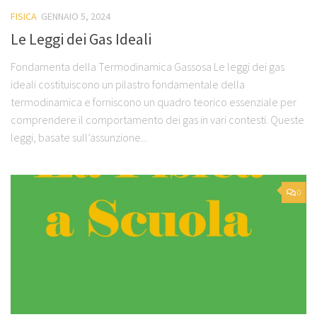
FISICA
GENNAIO 5, 2024
Le Leggi dei Gas Ideali
Fondamenta della Termodinamica Gassosa Le leggi dei gas
ideali costituiscono un pilastro fondamentale della
termodinamica e forniscono un quadro teorico essenziale per
comprendere il comportamento dei gas in vari contesti. Queste
leggi, basate sull’assunzione...
0