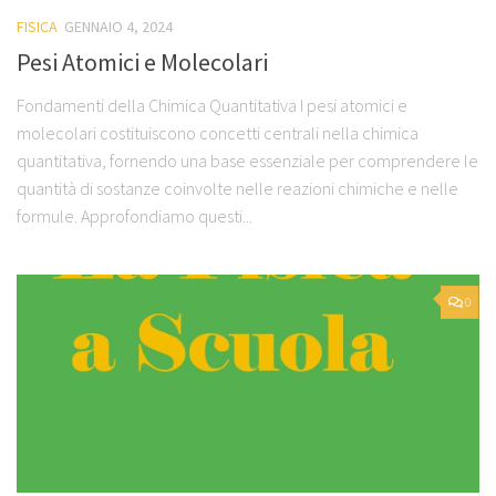
FISICA
GENNAIO 4, 2024
Pesi Atomici e Molecolari
Fondamenti della Chimica Quantitativa I pesi atomici e
molecolari costituiscono concetti centrali nella chimica
quantitativa, fornendo una base essenziale per comprendere le
quantità di sostanze coinvolte nelle reazioni chimiche e nelle
formule. Approfondiamo questi...
0