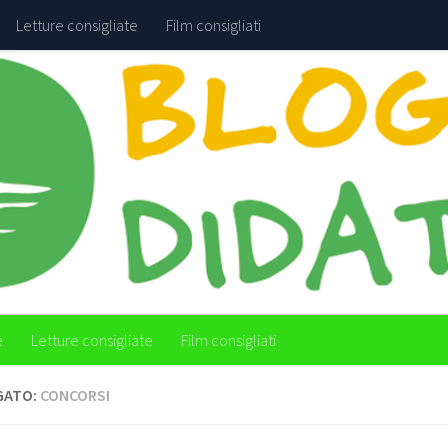
Letture consigliate
Film consigliati
e
Letture consigliate
Film consigliati
GATO:
CONCORSI