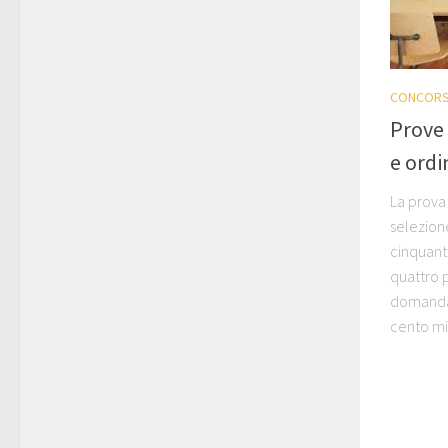
CONCORS
Prove 
e ordi
La prova 
selezione
cinquanta
quattro p
domanda.
cento min