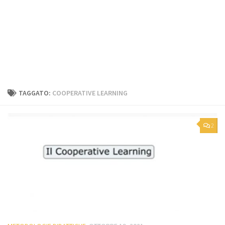
TAGGATO:
COOPERATIVE LEARNING
2