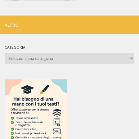
ALTRO
CATEGORIA
Categoria