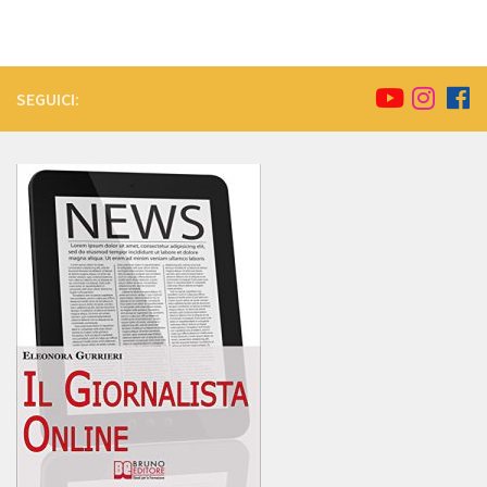
SEGUICI: