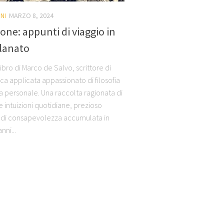
NI
MARZO 8, 2024
one: appunti di viaggio in
planato
libro di Marco de Salvo, scrittore di
ca applicata appassionato di filosofia
ta personale. Una raccolta ragionata di
e intuizioni quotidiane, prezioso
to di consapevolezza accumulata in
nni...