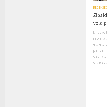
RECENSIO
Zibald
volo 
Il nuovo 
informati
e cresci
pensieri 
distilla
oltre 20 a