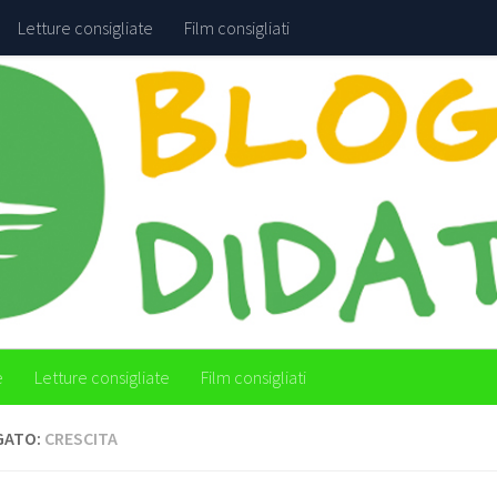
Letture consigliate
Film consigliati
e
Letture consigliate
Film consigliati
GATO:
CRESCITA