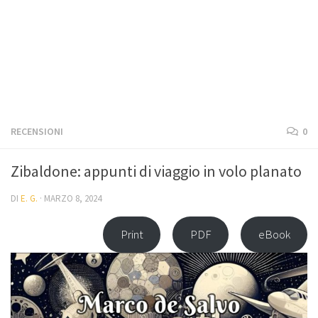
RECENSIONI
0
Zibaldone: appunti di viaggio in volo planato
DI
E. G.
·
MARZO 8, 2024
Print
PDF
eBook