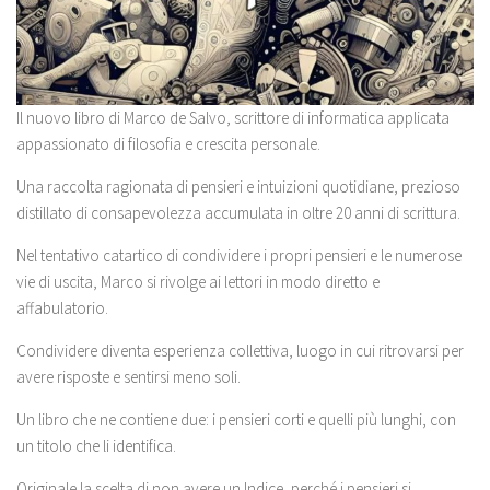
Il nuovo libro di Marco de Salvo, scrittore di informatica applicata
appassionato di filosofia e crescita personale.
Una raccolta ragionata di pensieri e intuizioni quotidiane, prezioso
distillato di consapevolezza accumulata in oltre 20 anni di scrittura.
Nel tentativo catartico di condividere i propri pensieri e le numerose
vie di uscita, Marco si rivolge ai lettori in modo diretto e
affabulatorio.
Condividere diventa esperienza collettiva, luogo in cui ritrovarsi per
avere risposte e sentirsi meno soli.
Un libro che ne contiene due: i pensieri corti e quelli più lunghi, con
un titolo che li identifica.
Originale la scelta di non avere un Indice, perché i pensieri si