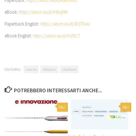
Paperback:
https://amzn.eu/d/
4sRUwu5
eBook:
https://amzn.eu/d/
h4lwjNN
Paperback English:
https://amzn.eu/d/
3k3TNxU
eBook English:
https://amzn.eu/d/
iXsRlC7
Etichette:
crescita
riflessioni
zibaldone
POTREBBERO INTERESSARTI ANCHE...
0
0