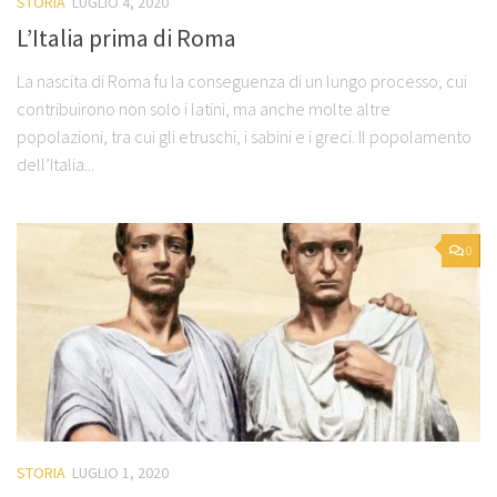
STORIA
LUGLIO 4, 2020
L’Italia prima di Roma
La nascita di Roma fu la conseguenza di un lungo processo, cui
contribuirono non solo i latini, ma anche molte altre
popolazioni, tra cui gli etruschi, i sabini e i greci. Il popolamento
dell’Italia...
0
STORIA
LUGLIO 1, 2020