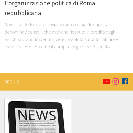
L’organizzazione politica di Roma
repubblicana
Al vertice dello Stato troviamo una coppia di magistrati
denominati consoli, che avevano ricevuto in eredità dagli
antichi sovrani l’imperium, cioè l’assoluta autorità militare e
civile. Era loro conferito il compito di guidare l’esercito...
SEGUICI: