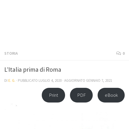
STORIA
0
L’Italia prima di Roma
DI
E. G.
· PUBBLICATO
LUGLIO 4, 2020
· AGGIORNATO
GENNAIO 7, 2021
Print
PDF
eBook