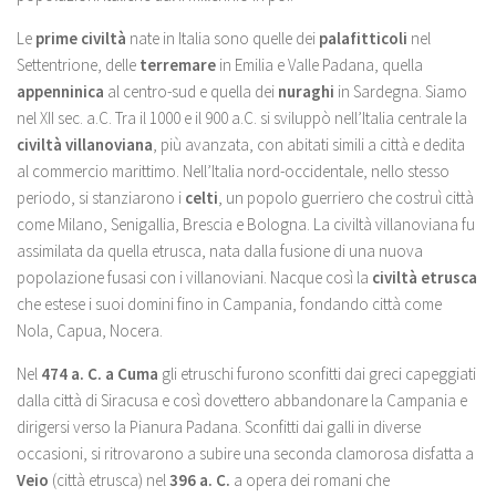
Le
prime civiltà
nate in Italia sono quelle dei
palafitticoli
nel
Settentrione, delle
terremare
in Emilia e Valle Padana, quella
appenninica
al centro-sud e quella dei
nuraghi
in Sardegna. Siamo
nel XII sec. a.C. Tra il 1000 e il 900 a.C. si sviluppò nell’Italia centrale la
civiltà villanoviana
, più avanzata, con abitati simili a città e dedita
al commercio marittimo. Nell’Italia nord-occidentale, nello stesso
periodo, si stanziarono i
celti
, un popolo guerriero che costruì città
come Milano, Senigallia, Brescia e Bologna. La civiltà villanoviana fu
assimilata da quella etrusca, nata dalla fusione di una nuova
popolazione fusasi con i villanoviani. Nacque così la
civiltà etrusca
che estese i suoi domini fino in Campania, fondando città come
Nola, Capua, Nocera.
Nel
474 a. C. a Cuma
gli etruschi furono sconfitti dai greci capeggiati
dalla città di Siracusa e così dovettero abbandonare la Campania e
dirigersi verso la Pianura Padana. Sconfitti dai galli in diverse
occasioni, si ritrovarono a subire una seconda clamorosa disfatta a
Veio
(città etrusca) nel
396 a. C.
a opera dei romani che