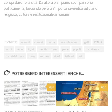
conquistarono la città. Da allora pian piano scomparirono
politicamente, lasciando però un’importante eredità sul piano
religioso, culturale e istituzionale ai romani.
Etichette:
comizi
consoli
cuma
cursus honorem
galli
ITALIA
latini
lazio
liguri
nascita di roma
plebe
popoli
popoli antichi
popoli del mare
roma
romani
siculi
tribuni
veio
POTREBBERO INTERESSARTI ANCHE...
0
0