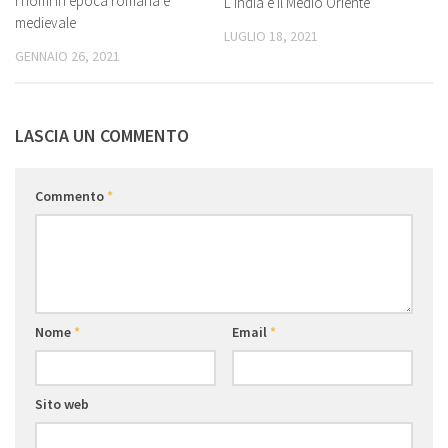
I nomi in epoca romana e
L’India e il Medio Oriente
medievale
LUGLIO 18, 2021
GENNAIO 26, 2021
LASCIA UN COMMENTO
Commento
*
Nome
*
Email
*
Sito web