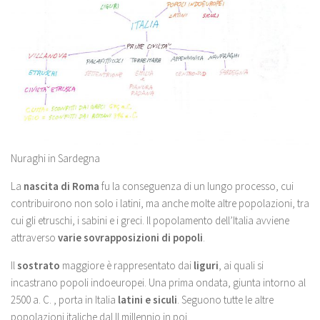
Nuraghi in Sardegna
La
nascita di Roma
fu la conseguenza di un lungo processo, cui
contribuirono non solo i latini, ma anche molte altre popolazioni, tra
cui gli etruschi, i sabini e i greci. Il popolamento dell’Italia avviene
attraverso
varie sovrapposizioni di popoli
.
Il
sostrato
maggiore è rappresentato dai
liguri
, ai quali si
incastrano popoli indoeuropei. Una prima ondata, giunta intorno al
2500 a. C. , porta in Italia
latini e siculi
. Seguono tutte le altre
popolazioni italiche dal II millennio in poi.