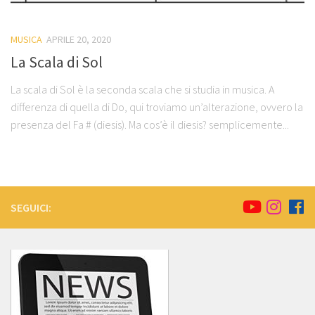
MUSICA
APRILE 20, 2020
La Scala di Sol
La scala di Sol è la seconda scala che si studia in musica. A
differenza di quella di Do, qui troviamo un’alterazione, ovvero la
presenza del Fa # (diesis). Ma cos’è il diesis? semplicemente...
SEGUICI: