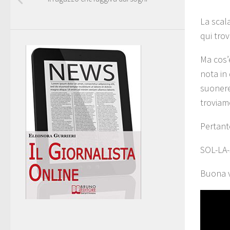
La scala
qui trov
Ma cos’
nota in
suonere
troviam
Pertant
SOL-LA-
Buona v