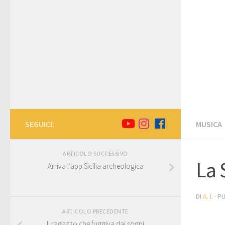
SEGUICI:
MUSICA
ARTICOLO SUCCESSIVO
La 
Arriva l’app Sicilia archeologica
DI
A. I.
· P
ARTICOLO PRECEDENTE
Il ragazzo che fuggiva dai sogni