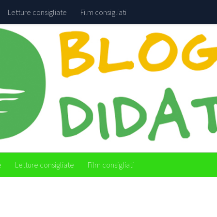
Letture consigliate
Film consigliati
e
Letture consigliate
Film consigliati