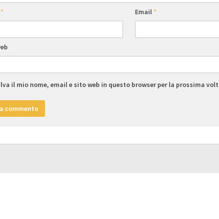
e
*
Email
*
web
lva il mio nome, email e sito web in questo browser per la prossima vo