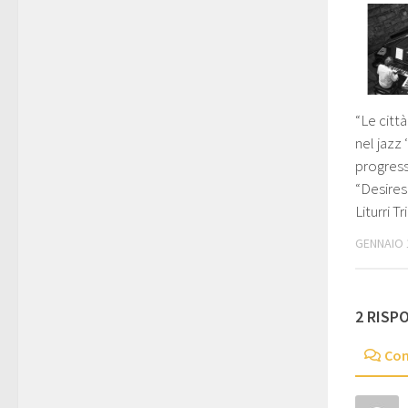
“Le città 
nel jazz
progress
“Desires
Liturri Tr
GENNAIO 
2 RISP
Co