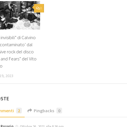
0
invisibili” di Calvino
 ‘contaminato’ dal
ive rock del disco
 and Fears” del Vito
io
19, 2023
OSTE
mmenti
2
Pingbacks
0
Rosario
Ottobre 26, 2021 alle 8:36 pm