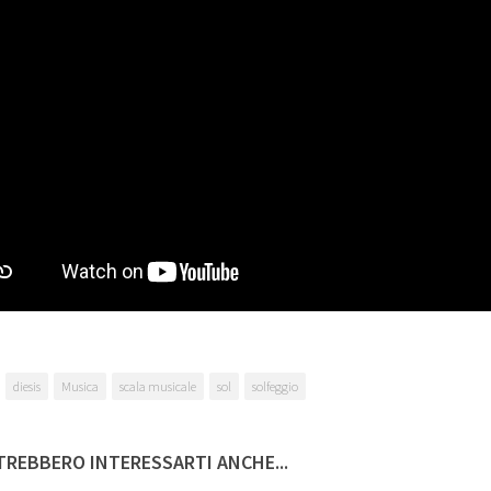
diesis
Musica
scala musicale
sol
solfeggio
REBBERO INTERESSARTI ANCHE...