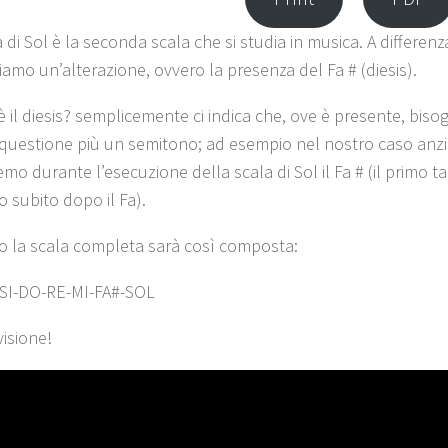
 di Sol è la seconda scala che si studia in musica. A differenz
iamo un’alterazione, ovvero la presenza del Fa # (diesis).
è il diesis? semplicemente ci indica che, ove è presente, bis
 questione più un semitono; ad esempio nel nostro caso anzi
mo durante l’esecuzione della scala di Sol il Fa # (il primo t
o subito dopo il Fa).
o la scala completa sarà così composta:
SI-DO-RE-MI-FA#-SOL
isione!