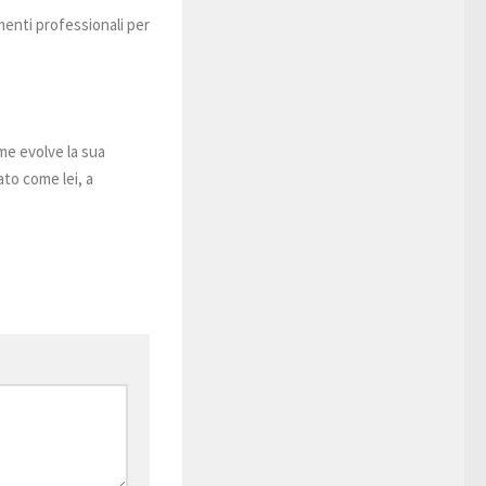
enti professionali per
me evolve la sua
ato come lei, a