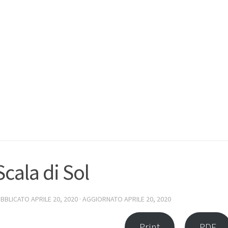
Scala di Sol
UBBLICATO
APRILE 20, 2020
· AGGIORNATO
APRILE 20, 2020
Print
PDF