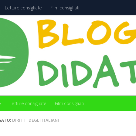
Letture consigliate
Film consigliati
e
Letture consigliate
Film consigliati
GATO:
DIRITTI DEGLI ITALIANI