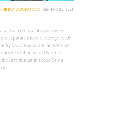
/
CHIMICA LABORATORIO
GENNAIO 26, 2021
zione è una tecnica di separazione
ta per separare miscele eterogenee.In
are è possibile separare, ad esempio,
 dal sale sfruttando la differente
à di questi due sali in acqua.Come
il...