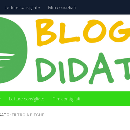
Letture consigliate
Film consigliati
e
Letture consigliate
Film consigliati
GATO:
FILTRO A PIEGHE