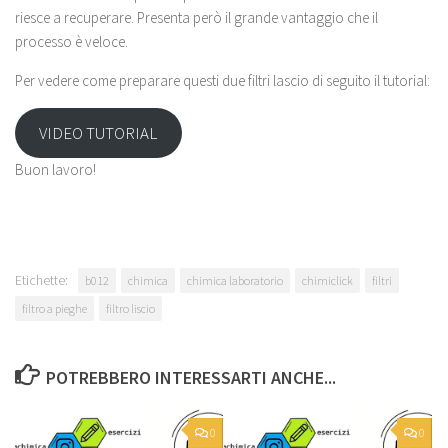
riesce a recuperare. Presenta però il grande vantaggio che il
processo è veloce.
Per vedere come preparare questi due filtri lascio di seguito il tutorial:
VIDEO TUTORIAL
Buon lavoro!
Etichette:
b012
chimica
chimica laboratorio
chimiclick
filtri
filtro a pieghe
filtro liscio
POTREBBERO INTERESSARTI ANCHE...
0
0