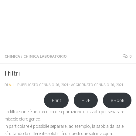
CHIMICA
/
CHIMICA LABORATORIO
0
I filtri
DI
A. I.
· PUBBLICATO
GENNAIO 26, 2021
· AGGIORNATO
GENNAIO 26, 2021
Print
PDF
eBook
La filtrazione è una tecnica di separazione utilizzata per separare
miscele eterogenee.
In particolare è possibile separare, ad esempio, la sabbia dal sale
sfruttando la differente solubilità di questi due sali in acqua.