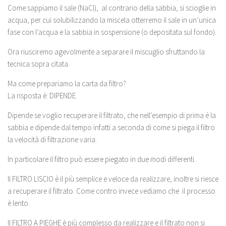
Come sappiamo il sale (NaCl), al contrario della sabbia, si scioglie in
acqua, per cui solubilizzando la miscela otterremo il sale in un’unica
fase con l’acqua e la sabbia in sospensione (o depositata sul fondo).
Ora riusciremo agevolmente a separare il miscuglio sfruttando la
tecnica sopra citata.
Ma come prepariamo la carta da filtro?
La risposta è: DIPENDE.
Dipende se voglio recuperare il filtrato, che nell’esempio di prima è la
sabbia e dipende dal tempo infatti a seconda di come si piega il filtro
la velocità di filtrazione varia.
In particolare il filtro può essere piegato in due modi differenti.
Il FILTRO LISCIO è il più semplice e veloce da realizzare, inoltre si riesce
a recuperare il filtrato. Come contro invece vediamo che il processo
è lento.
Il FILTRO A PIEGHE è più complesso da realizzare e il filtrato non si