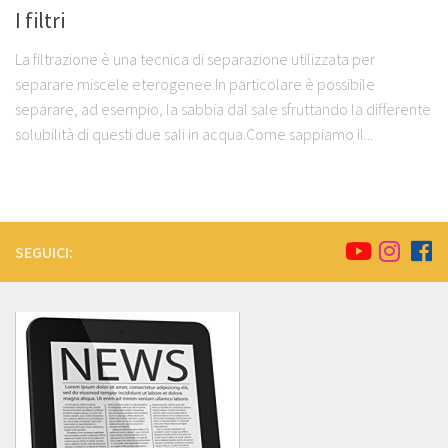
I filtri
La filtrazione è una tecnica di separazione utilizzata per
separare miscele eterogenee.In particolare è possibile
separare, ad esempio, la sabbia dal sale sfruttando la differente
solubilità di questi due sali in acqua.Come sappiamo il...
SEGUICI: