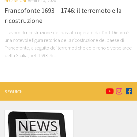
RECENSIONI
APRILE 14, 2020
Francofonte 1693 – 1746: il terremoto e la
ricostruzione
Il lavoro di ricostruzione del passato operato dal Dott. Dinaro è
una notevole figura retorica della ricostruzione del paese di
Francofonte, a seguito dei terremoti che colpirono diverse aree
della Sicilia, nel 1693. Si...
SEGUICI: