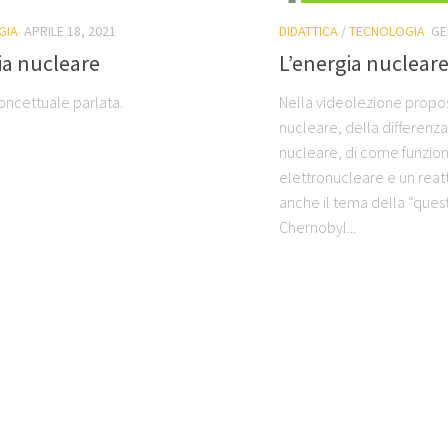
GIA
APRILE 18, 2021
DIDATTICA
/
TECNOLOGIA
GE
ia nucleare
L’energia nuclear
ncettuale parlata.
Nella videolezione propost
nucleare, della differenza 
nucleare, di come funzio
elettronucleare e un reatt
anche il tema della “ques
Chernobyl...