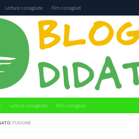
Letture consigliate
Film consigliati
e
Letture consigliate
Film consigliati
GATO:
FUSIONE