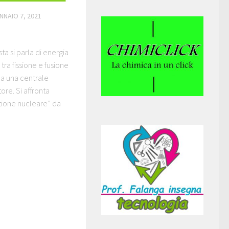
NNAIO 7, 2021
e
a si parla di energia
tra fissione e fusione
na una centrale
ore. Si affronta
tione nucleare” da