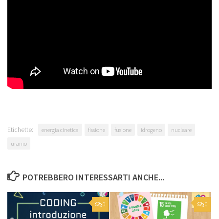
Etichette:
energia cinetica
fissione
fusione
idrogeno
nucleare
uranio
POTREBBERO INTERESSARTI ANCHE...
0
0