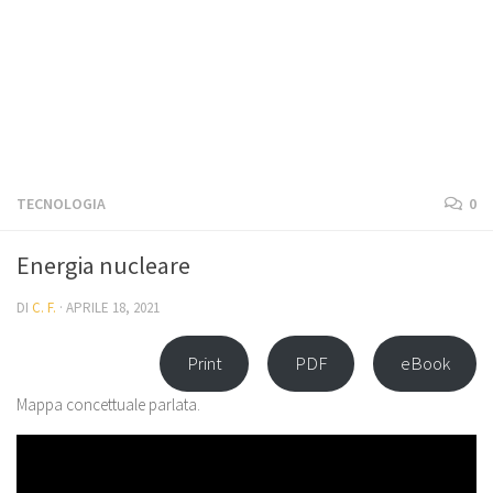
TECNOLOGIA
0
Energia nucleare
DI
C. F.
·
APRILE 18, 2021
Print
PDF
eBook
Mappa concettuale parlata.