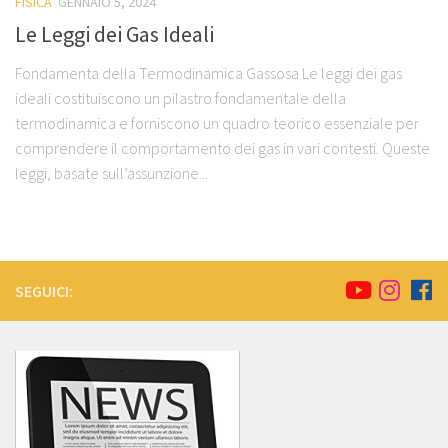
FISICA
GENNAIO 5, 2024
Le Leggi dei Gas Ideali
Fondamenta della Termodinamica Gassosa Le leggi dei gas
ideali costituiscono un pilastro fondamentale della
termodinamica e forniscono un quadro teorico essenziale per
comprendere il comportamento dei gas in vari contesti. Queste
leggi, basate sull’assunzione...
SEGUICI: