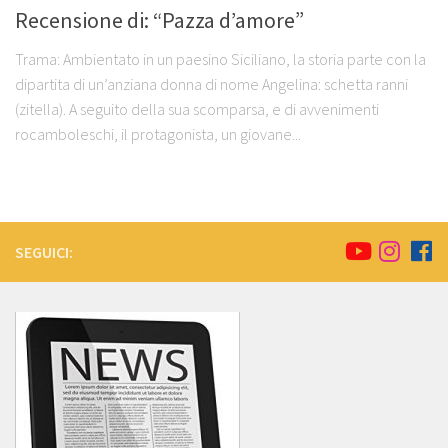
Recensione di: “Pazza d’amore”
Trama: Ambientato in un paesino Siciliano, la storia parte con la
dipartita di un’anziana donna di nome Angelina: schetta ranni
(zitella). A seguito della sua scomparsa, e di avvenimenti
rocamboleschi, il protagonista, un giovane...
SEGUICI: