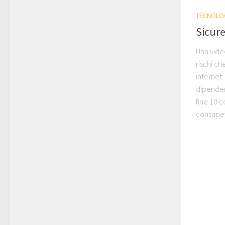
TECNOLO
Sicure
Una video
rischi ch
internet
dipendenz
fine 10 c
consapevo