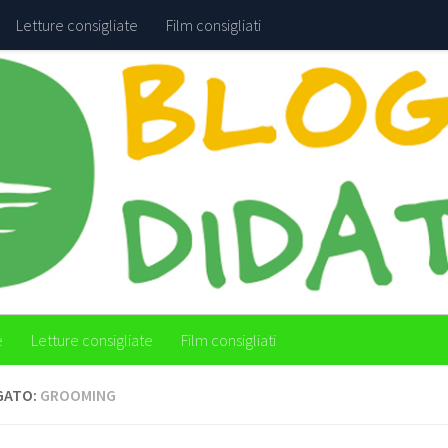
Letture consigliate
Film consigliati
e
Letture consigliate
Film consigliati
GATO:
GROOMING