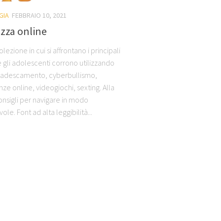
GIA
FEBBRAIO 10, 2021
zza online
lezione in cui si affrontano i principali
e gli adolescenti corrono utilizzando
: adescamento, cyberbullismo,
e online, videogiochi, sexting. Alla
onsigli per navigare in modo
le. Font ad alta leggibilità...