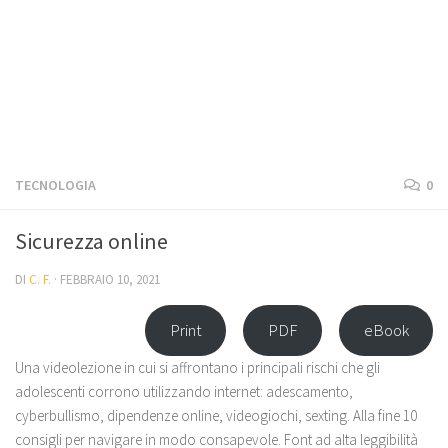
TECNOLOGIA
0
Sicurezza online
DI
C. F.
·
FEBBRAIO 10, 2021
Print
PDF
eBook
Una videolezione in cui si affrontano i principali rischi che gli
adolescenti corrono utilizzando internet: adescamento,
cyberbullismo, dipendenze online, videogiochi, sexting. Alla fine 10
consigli per navigare in modo consapevole. Font ad alta leggibilità