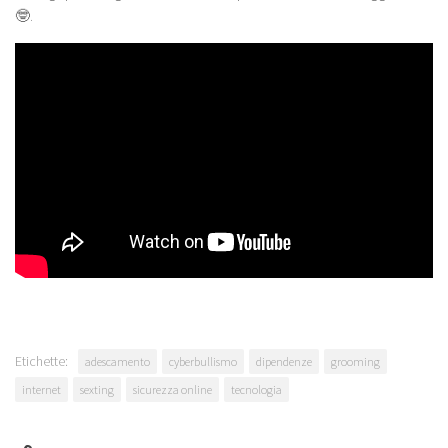
🤓.
Etichette:
adescamento
cyberbullismo
dipendenze
grooming
internet
sexting
sicurezza online
tecnologia