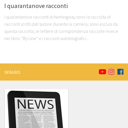
I quarantanove racconti
I quarantanove racconti di Hemingway sono la raccolta di
racconti scritti dall’autore durante la carriera, sono esclusi da
questa raccolta, le lettere di corrispondenza raccolte invece
nel libro: “By Line” e i racconti autobiografici...
SEGUICI: