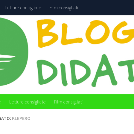
Letture consigliate
Film consigliati
e
Letture consigliate
Film consigliati
GATO:
KLEPERO