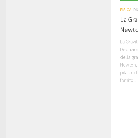
FISICA
DI
La Gra
Newt
La Gravi
Deduzion
della gra
Newton, 
pilastro 
fornito...