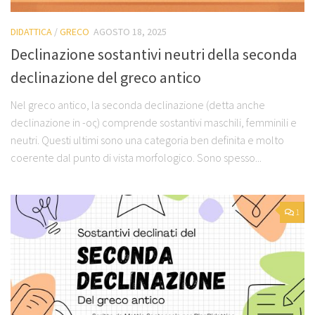
DIDATTICA
/
GRECO
AGOSTO 18, 2025
Declinazione sostantivi neutri della seconda
declinazione del greco antico
Nel greco antico, la seconda declinazione (detta anche
declinazione in -ος) comprende sostantivi maschili, femminili e
neutri. Questi ultimi sono una categoria ben definita e molto
coerente dal punto di vista morfologico. Sono spesso...
1