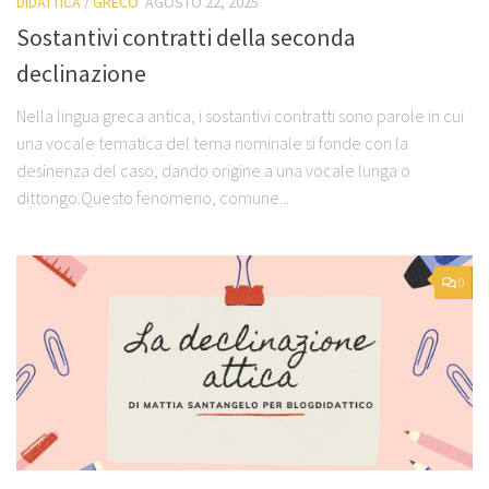
DIDATTICA
/
GRECO
AGOSTO 22, 2025
Sostantivi contratti della seconda
declinazione
Nella lingua greca antica, i sostantivi contratti sono parole in cui
una vocale tematica del tema nominale si fonde con la
desinenza del caso, dando origine a una vocale lunga o
dittongo.Questo fenomeno, comune...
0