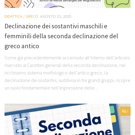
DIDATTICA
/
GRECO
AGOSTO 15, 2025
Declinazione dei sostantivi maschili e
femminili della seconda declinazione del
greco antico
Come già precedentemente accennato all’interno dell’articolo
riservato ai Caratteri generali della seconda declinazione, nel
ricchissimo sistema morfologico dell’antico greco, la
declinazione dei sostantivi, suddivisa in tre grandi gruppi, ricopre
un ruolo fondamentale nell’espressione delle...
3