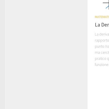
MATEMAT
La Der
La deriva
rapporto
punto Xo
ma cerch
pratico 
funzione.