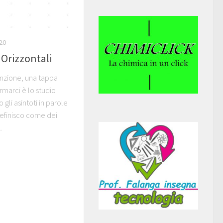
20
e Orizzontali
unzione, una tappa
rmarci è lo studio
 gli asintoti in parole
definisco come dei
.