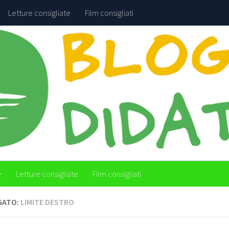
Letture consigliate
Film consigliati
e
Letture consigliate
Film consigliati
GATO:
LIMITE DESTRO