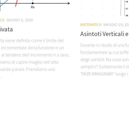
ICA
GIUGNO 5, 2020
MATEMATICA
MAGGIO 19, 20
ivata
Asintoti Verticali 
ta viene definita come il limite del
Durante lo studio di una f
 incrementale della funzione in un
fondamentale su cui soffe
 al tendere dell’incremento h a zero,
degli asintoti. Ma cosa sono
iamo di capire meglio nell’atto
semplici? Solitamente li 
queste parole. Prendiamo una
“MURI IMMAGINARI” lungo i..
..