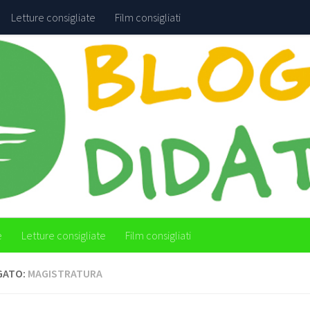
Letture consigliate
Film consigliati
e
Letture consigliate
Film consigliati
GATO:
MAGISTRATURA