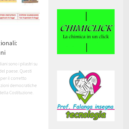
ionali:
oni
liani sono i pilastri su
del paese. Questi
per il corretto
uzioni democratiche
 della Costituzione.