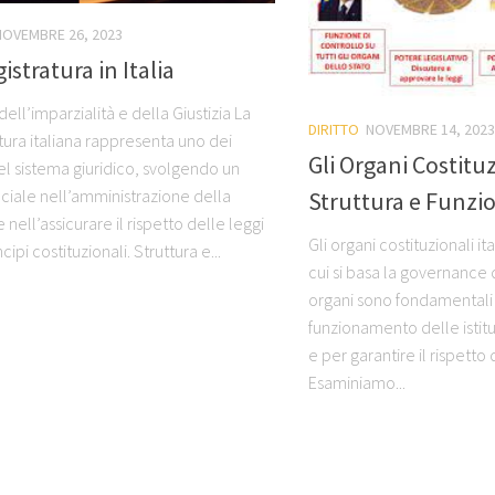
NOVEMBRE 26, 2023
istratura in Italia
ell’imparzialità e della Giustizia La
DIRITTO
NOVEMBRE 14, 2023
tura italiana rappresenta uno dei
Gli Organi Costituz
del sistema giuridico, svolgendo un
uciale nell’amministrazione della
Struttura e Funzi
 e nell’assicurare il rispetto delle leggi
Gli organi costituzionali ita
cipi costituzionali. Struttura e...
cui si basa la governance 
organi sono fondamentali 
funzionamento delle istit
e per garantire il rispetto
Esaminiamo...