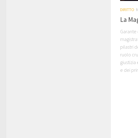
DIRITTO
La Mag
Garante d
magistra
pilastri 
ruolo cr
giustizia
e dei prin