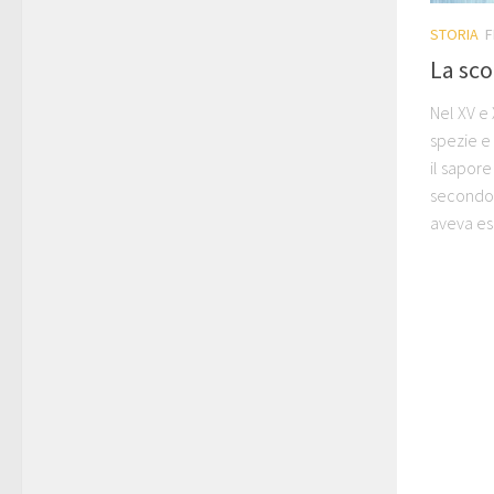
STORIA
F
La sco
Nel XV e
spezie e
il sapore
secondo 
aveva esa