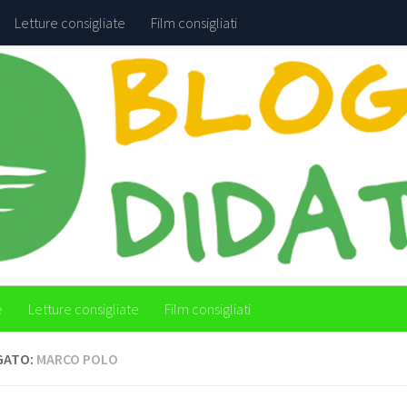
Letture consigliate
Film consigliati
e
Letture consigliate
Film consigliati
GATO:
MARCO POLO