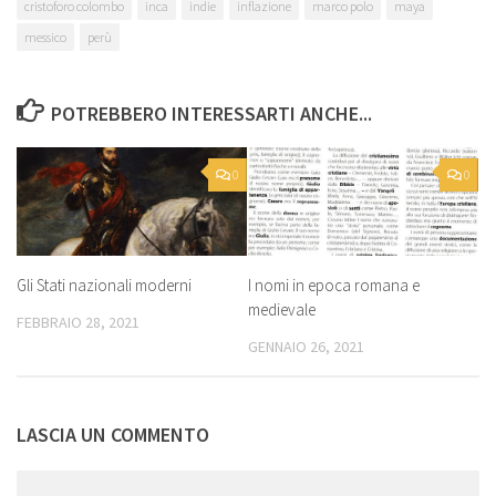
cristoforo colombo
inca
indie
inflazione
marco polo
maya
messico
perù
POTREBBERO INTERESSARTI ANCHE...
0
0
Gli Stati nazionali moderni
I nomi in epoca romana e
medievale
FEBBRAIO 28, 2021
GENNAIO 26, 2021
LASCIA UN COMMENTO