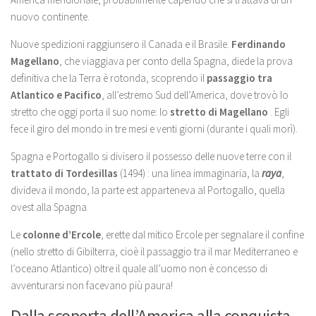
nuovo continente.
Nuove spedizioni raggiunsero il Canada e il Brasile.
Ferdinando
Magellano
, che viaggiava per conto della Spagna, diede la prova
definitiva che la Terra è rotonda, scoprendo il
passaggio tra
Atlantico e Pacifico
, all’estremo Sud dell’America, dove trovò lo
stretto che oggi porta il suo nome: lo
stretto di Magellano
. Egli
fece il giro del mondo in tre mesi e venti giorni (durante i quali morì).
Spagna e Portogallo si divisero il possesso delle nuove terre con il
trattato di Tordesillas
(1494) : una linea immaginaria, la
raya
,
divideva il mondo, la parte est apparteneva al Portogallo, quella
ovest alla Spagna.
Le
colonne d’Ercole
, erette dal mitico Ercole per segnalare il confine
(nello stretto di Gibilterra, cioè il passaggio tra il mar Mediterraneo e
l’oceano Atlantico) oltre il quale all’uomo non è concesso di
avventurarsi non facevano più paura!
Dalla scoperta dell’America alla conquista