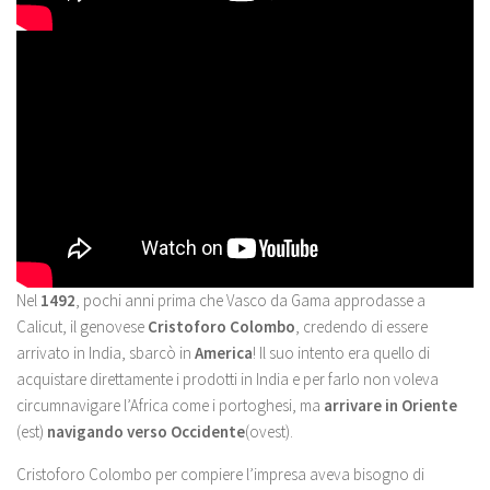
Nel
1492
, pochi anni prima che Vasco da Gama approdasse a
Calicut, il genovese
Cristoforo Colombo
, credendo di essere
arrivato in India, sbarcò in
America
! Il suo intento era quello di
acquistare direttamente i prodotti in India e per farlo non voleva
circumnavigare l’Africa come i portoghesi, ma
arrivare in Oriente
(est)
navigando verso Occidente
(ovest).
Cristoforo Colombo per compiere l’impresa aveva bisogno di