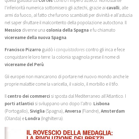
quella guidata da
Cortés
contro l’impero azteco. Nonostante
l’inferiorità numerica sottomisero gli aztechi, grazie ai
cavalli
, alle
armi da fuoco, al fatto che furono scambiati per divinità e all’astuzia
nel saper sfruttare il malcontento della popolazione autoctona. Il
Messico
divenne una
colonia della Spagna
e fu chiamato
vicereame della nuova Spagna
.
Francisco Pizarro
guidò i
conquistadores
contro gli inca e fece
conquistare le loro terre: la colonia spagnola prese il nome di
vicereame del Perù
.
Gli europei non mancarono di portare nel nuovo mondo anche le
proprie malattie come la varicella, il vaiolo, il morbillo e il tifo.
Il
centro dei commerci
si sposta dal Mediterraneo all’Atlantico. I
porti atlantici
si sviluppano uno dopo l’altro:
Lisbona
(Portogallo),
Siviglia
(Spagna),
Anversa
(Fiandre),
Amsterdam
(Olanda) e
Londra
(Inghilterra).