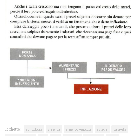
Etichette:
agricoltura
america
amerigo vespucci
aztechi
caravelle