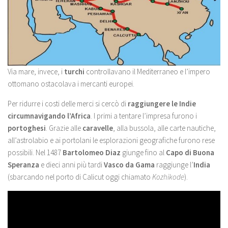
Via mare, invece, i
turchi
controllavano il Mediterraneo e l’impero
ottomano ostacolava i mercanti europei.
Per ridurre i costi delle merci si cercò di
raggiungere le Indie
circumnavigando l’Africa
. I primi a tentare l’impresa furono i
portoghesi
. Grazie alle
caravelle
, alla bussola, alle carte nautiche,
all’astrolabio e ai portolani le esplorazioni geografiche furono rese
possibili. Nel 1487
Bartolomeo Diaz
giunge fino al
Capo di Buona
Speranza
e dieci anni più tardi
Vasco da Gama
raggiunge l’
India
(sbarcando nel porto di Calicut oggi chiamato
Kozhikode
).