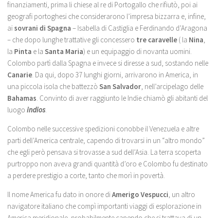
finanziamenti, prima li chiese al re di Portogallo che rifiutò, poi ai
geografi portoghesi che considerarono l’impresa bizzarra e, infine,
ai
sovrani di Spagna
– Isabella di Castiglia e Ferdinando d’Aragona
– che dopo lunghe trattative gli concessero
tre caravelle
( la
Nina
,
la
Pinta
e la
Santa Maria
) e un equipaggio di novanta uomini.
Colombo partì dalla Spagna e invece si diresse a sud, sostando nelle
Canarie
. Da qui, dopo 37 lunghi giorni, arrivarono in America, in
una piccola isola che battezzò
San Salvador
, nell’arcipelago delle
Bahamas
. Convinto di aver raggiunto le Indie chiamò gli abitanti del
luogo
indios
.
Colombo nelle successive spedizioni conobbe il Venezuela e altre
parti dell’America centrale, capendo di trovarsi in un “altro mondo”
che egli però pensava si trovasse a sud dell’Asia. La terra scoperta
purtroppo non aveva grandi quantità d’oro e Colombo fu destinato
a perdere prestigio a corte, tanto che morì in povertà.
Il nome America fu dato in onore di
Amerigo Vespucci
, un altro
navigatore italiano che compì importanti viaggi di esplorazione in
America meridionale, probabilmente capendo che si trattava di un