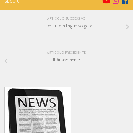
SEGUICI:
ARTICOLO SUCCESSIVO
Letterature in lingua volgare
ARTICOLO PRECEDENTE
Il Rinascimento