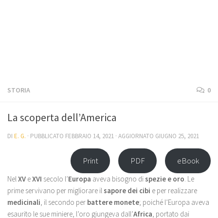
STORIA
0
La scoperta dell’America
DI
E. G.
· PUBBLICATO
FEBBRAIO 14, 2021
· AGGIORNATO
GIUGNO 25, 2021
Print
PDF
eBook
Nel
XV
e
XVI
secolo l’
Europa
aveva bisogno di
spezie e oro
. Le
prime servivano per migliorare il
sapore dei cibi
e per realizzare
medicinali
, il secondo per
battere monete
; poiché l’Europa aveva
esaurito le sue miniere, l’oro giungeva dall’
Africa
, portato dai