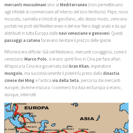
mercanti mussulmani
sino al
Mediterraneo
(non permettevano
agli infedeli di commerciare all’interno del loro territorio). Pepe, noce
moscata, cannella e chiodi di garofano, allo stesso modo, venivano
portati nei porti del Mediterraneo e del mar Nero dagli arabi e da qui
distribuiti in tutta Europa dalle
navi veneziane e genovesi
. Questi
passaggi a catena
facevano lievitare il prezzo delle spezie.
Rifornirsi era difficile. Già nel Medioevo, mercanti coraggiosi, come il
veneziano
Marco Polo
, si erano spinti fino in Cina per fare affari.
All’epoca la Cina era governata dal
Gran Khan
, imperatore
mongolo
, ma successivamente il potere fu preso dalla
dinastia
cinese dei Ming
e l’antica
via della Seta
, percorsa dai mercanti
europei, divenne insicura. I commerci tra Asia ed Europa si erano,
dunque, interrotti.