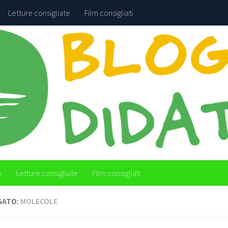
Letture consigliate
Film consigliati
e
Letture consigliate
Film consigliati
GATO:
MOLECOLE