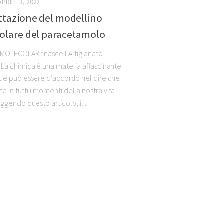
APRILE 3, 2022
ttazione del modellino
olare del paracetamolo
MOLECOLARI: nasce l’Artigianato
 La chimica è una materia affascinante
ue può essere d’accordo nel dire che
e in tutti i momenti della nostra vita.
eggendo questo articolo, il...