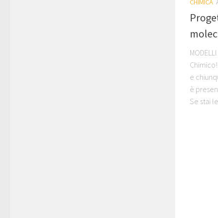
CHIMICA
Proge
molec
MODELLI 
Chimico!
e chiunq
è present
Se stai l