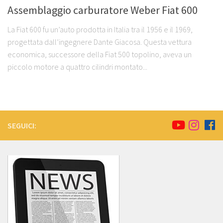
Assemblaggio carburatore Weber Fiat 600
La Fiat 600 fu un’auto prodotta in Italia tra il 1956 e il 1969,
progettata dall’ingegnere Dante Giacosa. Questa vettura
economica, successore della Fiat 500 topolino, aveva un
piccolo motore a quattro cilindri montato...
SEGUICI: