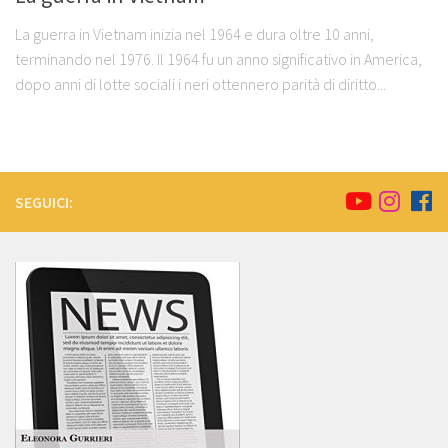
La guerra in Vietnam inizia nel 1964 e dura oltre 10 anni,
terminando nel 1976. Il 1964 fu un anno significativo in America,
dopo anni di lotte sociali i neri ottennero parità di diritto...
SEGUICI: