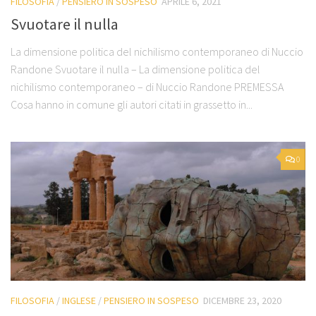
FILOSOFIA
/
PENSIERO IN SOSPESO
APRILE 6, 2021
Svuotare il nulla
La dimensione politica del nichilismo contemporaneo di Nuccio
Randone Svuotare il nulla – La dimensione politica del
nichilismo contemporaneo – di Nuccio Randone PREMESSA
Cosa hanno in comune gli autori citati in grassetto in...
0
FILOSOFIA
/
INGLESE
/
PENSIERO IN SOSPESO
DICEMBRE 23, 2020