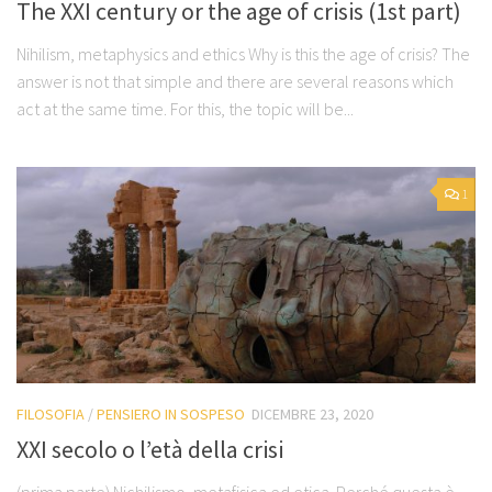
The XXI century or the age of crisis (1st part)
Nihilism, metaphysics and ethics Why is this the age of crisis? The
answer is not that simple and there are several reasons which
act at the same time. For this, the topic will be...
1
FILOSOFIA
/
PENSIERO IN SOSPESO
DICEMBRE 23, 2020
XXI secolo o l’età della crisi