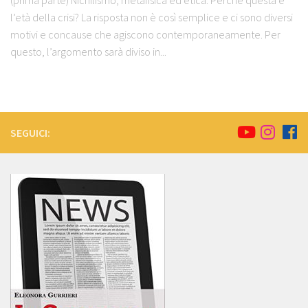
(prima parte) Nichilismo, metafisica ed etica. Perché questa è
l’età della crisi? La risposta non è così semplice e ci sono diversi
motivi e concause che agiscono contemporaneamente. Per
questo, l’argomento sarà diviso in...
SEGUICI: