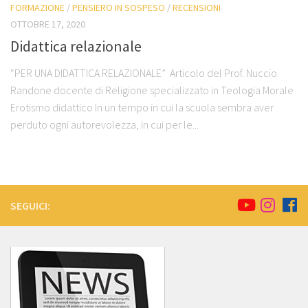
FORMAZIONE
/
PENSIERO IN SOSPESO
/
RECENSIONI
OTTOBRE 17, 2020
Didattica relazionale
“PER UNA DIDATTICA RELAZIONALE” Articolo del Prof. Nuccio
Randone docente di Religione specializzato in Teologia Morale
Erotismo didattico In un tempo in cui la scuola sembra aver
perduto ogni autorevolezza, in cui per le...
SEGUICI: