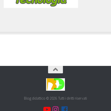
Blog didattico © 2026. Tutti i diritti riservati