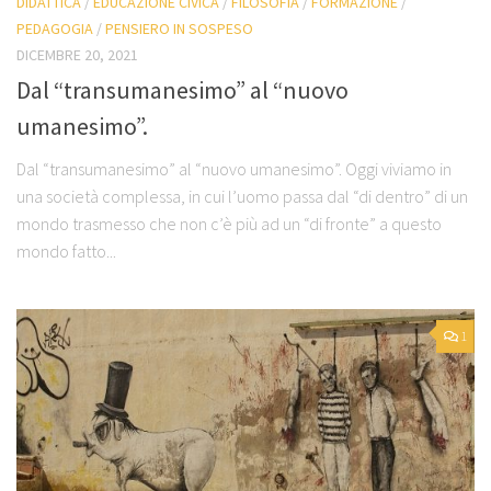
DIDATTICA
/
EDUCAZIONE CIVICA
/
FILOSOFIA
/
FORMAZIONE
/
PEDAGOGIA
/
PENSIERO IN SOSPESO
DICEMBRE 20, 2021
Dal “transumanesimo” al “nuovo
umanesimo”.
Dal “transumanesimo” al “nuovo umanesimo”. Oggi viviamo in
una società complessa, in cui l’uomo passa dal “di dentro” di un
mondo trasmesso che non c’è più ad un “di fronte” a questo
mondo fatto...
1