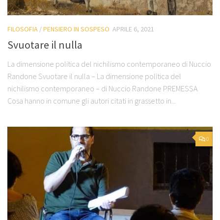
FILOSOFIA
/
PENSIERO IN SOSPESO
APRILE 6, 2021
Svuotare il nulla
La dimensione politica del nichilismo contemporaneo di Nuccio
Randone Svuotare il nulla – La dimensione politica del
nichilismo contemporaneo – di Nuccio Randone PREMESSA
Cosa hanno in comune gli autori citati in grassetto in...
0