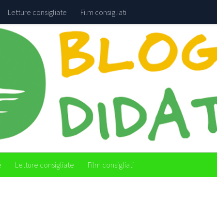
Letture consigliate
Film consigliati
e
Letture consigliate
Film consigliati