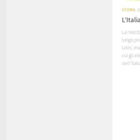
STORIA
L
L’Ital
La nasci
lungo pr
latini, m
cui gli e
dell’Italia