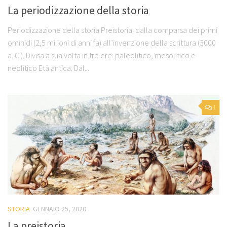
La periodizzazione della storia
Periodizzazione della storia Preistoria: dalla comparsa dei primi
ominidi (2,5 milioni di anni fa) all’invenzione della scrittura (3000
a. C.). Divisa a sua volta in tre ere: paleolitico, mesolitico e
neolitico Età antica: Dal...
1
STORIA
GENNAIO 25, 2020
La preistoria