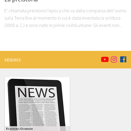
E’ chiamata preistoria l’epoca che va dalla comparsa dell’uomo
sulla Terra fino al momento in cui è stata inventata la scrittura
(3000 a. C.) e sono nate le prime civiltà urbane. Gli eventi non...
SEGUICI: