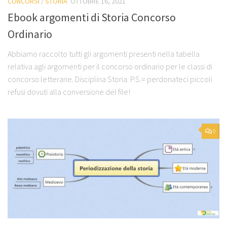
CONCORSI
/
STORIA
OTTOBRE 16, 2021
Ebook argomenti di Storia Concorso
Ordinario
Abbiamo raccolto tutti gli argomenti presenti nella tabella
relativa agli argomenti per il concorso ordinario per le classi di
concorso letterarie. Disciplina Storia. P.S.= perdonateci piccoli
refusi dovuti alla conversione del file!
0