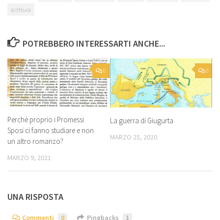
scrittura
POTREBBERO INTERESSARTI ANCHE...
0
0
Perchè proprio i Promessi
La guerra di Giugurta
Sposi ci fanno studiare e non
MARZO 25, 2020
un altro romanzo?
MARZO 9, 2021
UNA RISPOSTA
Commenti
0
Pingbacks
1