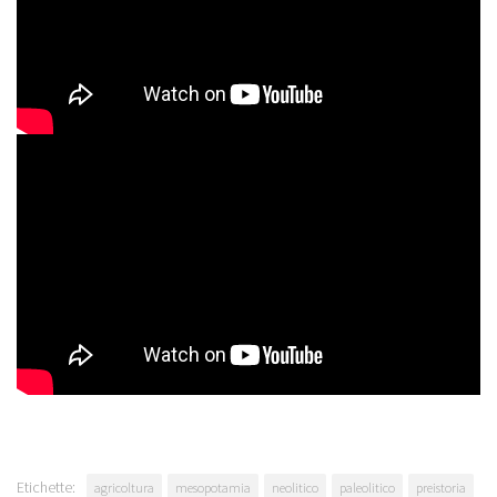
Etichette:
agricoltura
mesopotamia
neolitico
paleolitico
preistoria