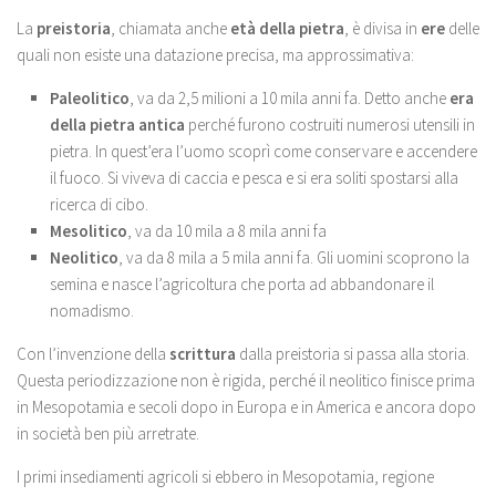
La
preistoria
, chiamata anche
età della pietra
, è divisa in
ere
delle
quali non esiste una datazione precisa, ma approssimativa:
Paleolitico
, va da 2,5 milioni a 10 mila anni fa. Detto anche
era
della pietra antica
perché furono costruiti numerosi utensili in
pietra. In quest’era l’uomo scoprì come conservare e accendere
il fuoco. Si viveva di caccia e pesca e si era soliti spostarsi alla
ricerca di cibo.
Mesolitico
, va da 10 mila a 8 mila anni fa
Neolitico
, va da 8 mila a 5 mila anni fa. Gli uomini scoprono la
semina e nasce l’agricoltura che porta ad abbandonare il
nomadismo.
Con l’invenzione della
scrittura
dalla preistoria si passa alla storia.
Questa periodizzazione non è rigida, perché il neolitico finisce prima
in Mesopotamia e secoli dopo in Europa e in America e ancora dopo
in società ben più arretrate.
I primi insediamenti agricoli si ebbero in Mesopotamia, regione