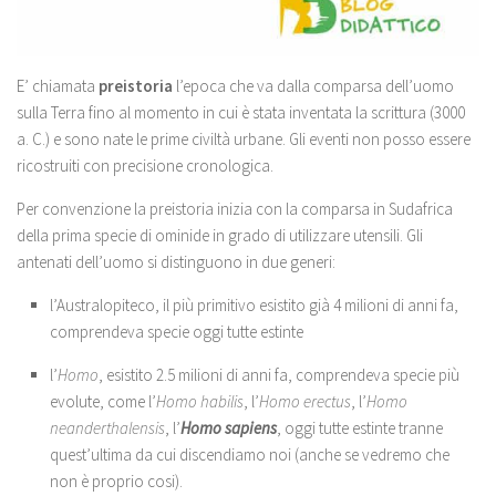
E’ chiamata
preistoria
l’epoca che va dalla comparsa dell’uomo
sulla Terra fino al momento in cui è stata inventata la scrittura (3000
a. C.) e sono nate le prime civiltà urbane. Gli eventi non posso essere
ricostruiti con precisione cronologica.
Per convenzione la preistoria inizia con la comparsa in Sudafrica
della prima specie di ominide in grado di utilizzare utensili. Gli
antenati dell’uomo si distinguono in due generi:
l’Australopiteco, il più primitivo esistito già 4 milioni di anni fa,
comprendeva specie oggi tutte estinte
l’
Homo
, esistito 2.5 milioni di anni fa, comprendeva specie più
evolute, come l’
Homo habilis
, l’
Homo erectus
, l’
Homo
neanderthalensis
, l’
Homo sapiens
, oggi tutte estinte tranne
quest’ultima da cui discendiamo noi (anche se vedremo che
non è proprio cosi).