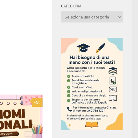
CATEGORIA
Categoria
0