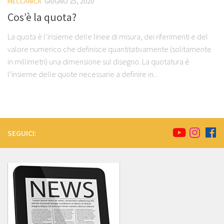
MECCANICA
GIUGNO 25, 2020
Cos’è la quota?
La quota è l’insieme delle linee di misura, dei riferimenti e del
valore numerico che definisce quantitativamente (solitamente
in millimetri) una dimensione sul disegno. La quotatura è
l’insieme delle quote necessarie a definire in...
SEGUICI: