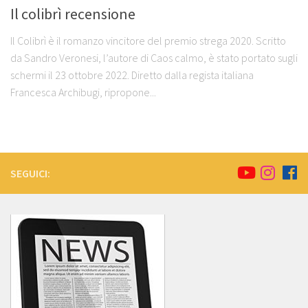
Il colibrì recensione
Il Colibrì è il romanzo vincitore del premio strega 2020. Scritto
da Sandro Veronesi, l’autore di Caos calmo, è stato portato sugli
schermi il 23 ottobre 2022. Diretto dalla regista italiana
Francesca Archibugi, ripropone...
SEGUICI: