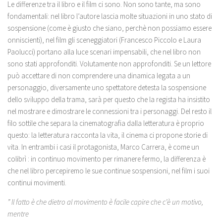
Le differenze tra il libro e il film ci sono. Non sono tante, ma sono
fondamentali: nel libro l’autore lascia molte situazioni in uno stato di
sospensione (come è giusto che siano, perchè non possiamo essere
onniscienti), nel film gli sceneggiatori (Francesco Piccolo e Laura
Paolucci) portano alla luce scenari impensabili, che nel libro non
sono stati approfonditi. Volutamente non approfonditi. Se un lettore
può accettare di non comprendere una dinamica legata a un
personaggio, diversamente uno spettatore detesta la sospensione
dello sviluppo della trama, sarà per questo che la regista ha insistito
nel mostrare e dimostrare le connessioni tra i personaggi. Del resto il
filo sottile che separa la cinematografia dalla letteratura è proprio
questo: la letteratura racconta la vita, il cinema ci propone storie di
vita. In entrambi i casi il protagonista, Marco Carrera, è come un
colibrì : in continuo movimento per rimanere fermo, la differenza è
che nel libro percepiremo le sue continue sospensioni, nel film i suoi
continui movimenti.
” Il fatto è che dietro al movimento è facile capire che c’è un motivo,
mentre