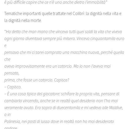
è più difficile capire che ce n’è uno anche dietro l’immobilità”
Tematiche importanti quelle trattate nel Colibrì: la dignità nella vita e
la dignità nella morte.
“
Ho detto che man mano che vincevo tutti quei soldi la vita che vivevo
ogni giorno diventava sempre più misera. Vincevo cinquantamila euro
e
pensavo che mi ci sarei comprato una macchina nuova, perché quella
che
avevo improvvisamente era un catorcio. Ma io non l’avevo mai
pensato,
prima, che fosse un catorcio. Capisce?
– Capisco.
– È una cosa tipica del giocatore: schifare la propria vita, pensare di
cambiarla vincendo, anche se in realtà quel desiderio non l’ha mai
veramente avuto. Ero sopra di duecentomila e mi vedevo alle Maldive,
o in
Polinesia, nei posti di lusso dove in realtà non ho mai desiderato
andare.