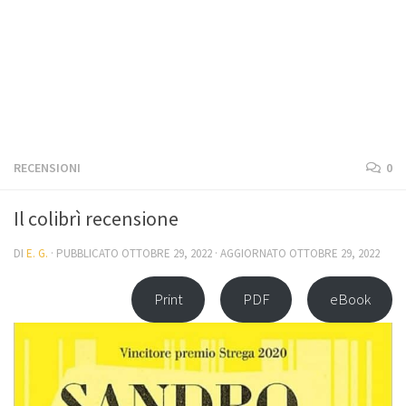
RECENSIONI
0
Il colibrì recensione
DI
E. G.
· PUBBLICATO
OTTOBRE 29, 2022
· AGGIORNATO
OTTOBRE 29, 2022
Print
PDF
eBook