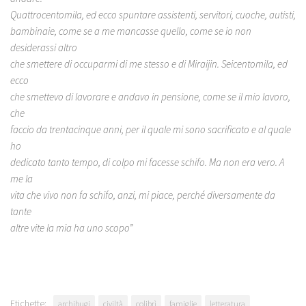
Quattrocentomila, ed ecco spuntare assistenti, servitori, cuoche, autisti,
bambinaie, come se a me mancasse quello, come se io non
desiderassi altro
che smettere di occuparmi di me stesso e di Miraijin. Seicentomila, ed
ecco
che smettevo di lavorare e andavo in pensione, come se il mio lavoro,
che
faccio da trentacinque anni, per il quale mi sono sacrificato e al quale
ho
dedicato tanto tempo, di colpo mi facesse schifo. Ma non era vero. A
me la
vita che vivo non fa schifo, anzi, mi piace, perché diversamente da
tante
altre vite la mia ha uno scopo”
Etichette:
archibugi
civiltà
colibrì
famiglie
letteratura