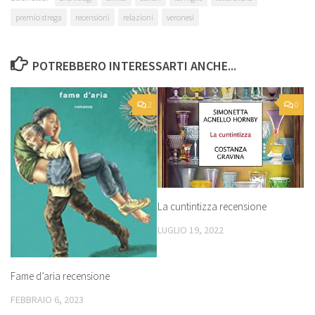
premio strega
recensioni
relazioni
veronesi
POTREBBERO INTERESSARTI ANCHE...
2
0
La cuntintizza recensione
LUGLIO 19, 2022
Fame d’aria recensione
FEBBRAIO 6, 2023