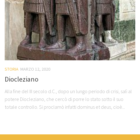
STORIA
MARZO 12, 2020
Diocleziano
Alla fine del III secolo d.C., dopo un lungo periodo di crisi, salì al
potere Diocleziano, che cercò di porre lo stato sotto il suo
totale controllo. Si proclamò infatti dominus et deus, cioè...