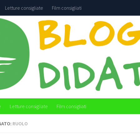
Letture consigliate
Film consigliati
e
Letture consigliate
Film consigliati
GATO:
RUOLO