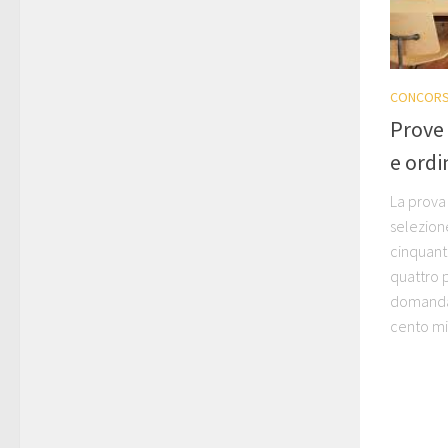
CONCORS
Prove 
e ordi
La prova 
selezione
cinquanta
quattro p
domanda.
cento min