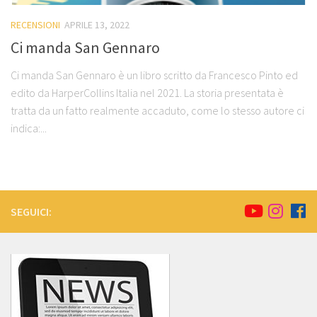
RECENSIONI
APRILE 13, 2022
Ci manda San Gennaro
Ci manda San Gennaro è un libro scritto da Francesco Pinto ed
edito da HarperCollins Italia nel 2021. La storia presentata è
tratta da un fatto realmente accaduto, come lo stesso autore ci
indica:...
SEGUICI: