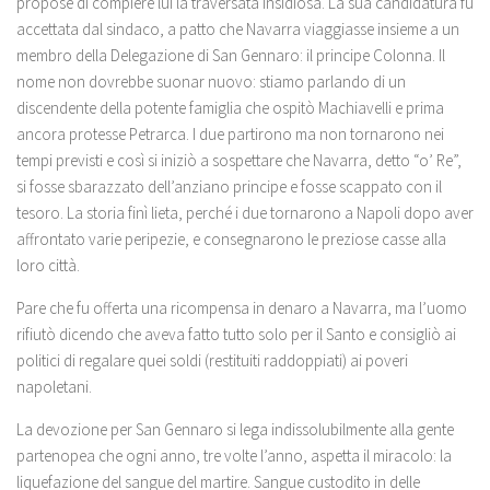
propose di compiere lui la traversata insidiosa. La sua candidatura fu
accettata dal sindaco, a patto che Navarra viaggiasse insieme a un
membro della Delegazione di San Gennaro: il principe Colonna. Il
nome non dovrebbe suonar nuovo: stiamo parlando di un
discendente della potente famiglia che ospitò Machiavelli e prima
ancora protesse Petrarca. I due partirono ma non tornarono nei
tempi previsti e così si iniziò a sospettare che Navarra, detto “o’ Re”,
si fosse sbarazzato dell’anziano principe e fosse scappato con il
tesoro. La storia finì lieta, perché i due tornarono a Napoli dopo aver
affrontato varie peripezie, e consegnarono le preziose casse alla
loro città.
Pare che fu offerta una ricompensa in denaro a Navarra, ma l’uomo
rifiutò dicendo che aveva fatto tutto solo per il Santo e consigliò ai
politici di regalare quei soldi (restituiti raddoppiati) ai poveri
napoletani.
La devozione per San Gennaro si lega indissolubilmente alla gente
partenopea che ogni anno, tre volte l’anno, aspetta il miracolo: la
liquefazione del sangue del martire. Sangue custodito in delle