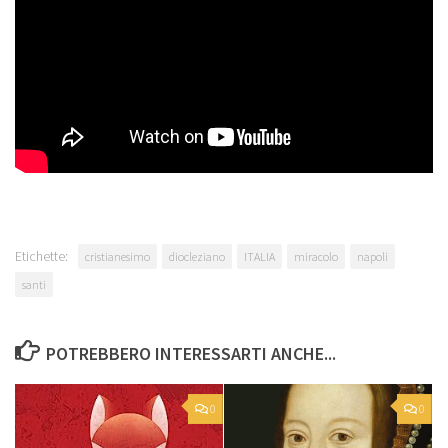
Etichette:
cristianesimo
diocleziano
ITALIA
miracolo
napoli
santi
POTREBBERO INTERESSARTI ANCHE...
0
0