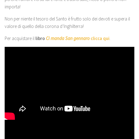
importa!
Non per niente il tesoro del Santo è frutto solo dei devoti e supera il
valore di quello della corona d’Inghilterra!
Per acquistare il
libro
Ci manda San gennaro
clicca qui
.