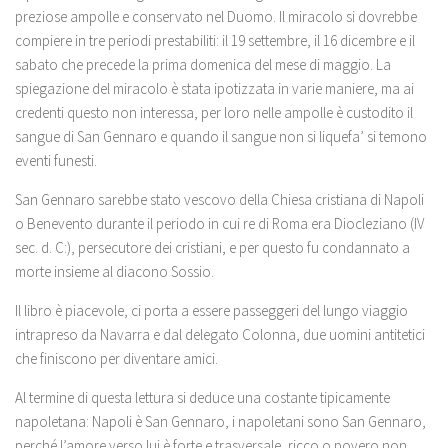
preziose ampolle e conservato nel Duomo. Il miracolo si dovrebbe
compiere in tre periodi prestabiliti: il 19 settembre, il 16 dicembre e il
sabato che precede la prima domenica del mese di maggio. La
spiegazione del miracolo è stata ipotizzata in varie maniere, ma ai
credenti questo non interessa, per loro nelle ampolle è custodito il
sangue di San Gennaro e quando il sangue non si liquefa’ si temono
eventi funesti.
San Gennaro sarebbe stato vescovo della Chiesa cristiana di Napoli
o Benevento durante il periodo in cui re di Roma era Diocleziano (IV
sec. d. C:), persecutore dei cristiani, e per questo fu condannato a
morte insieme al diacono Sossio.
Il libro è piacevole, ci porta a essere passeggeri del lungo viaggio
intrapreso da Navarra e dal delegato Colonna, due uomini antitetici
che finiscono per diventare amici.
Al termine di questa lettura si deduce una costante tipicamente
napoletana: Napoli è San Gennaro, i napoletani sono San Gennaro,
perché l’amore verso lui è forte e trasversale, ricco o povero non