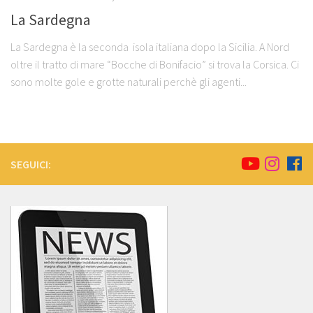
La Sardegna
La Sardegna è la seconda isola italiana dopo la Sicilia. A Nord
oltre il tratto di mare “Bocche di Bonifacio” si trova la Corsica. Ci
sono molte gole e grotte naturali perchè gli agenti...
SEGUICI: