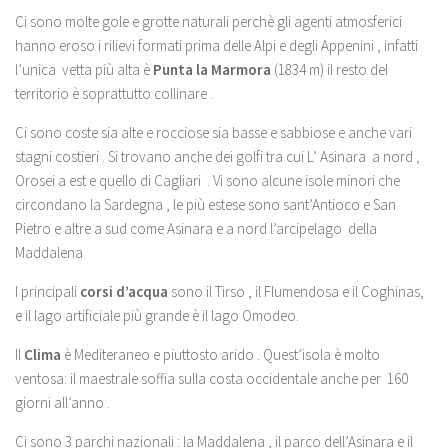
Ci sono molte gole e grotte naturali perchè gli agenti atmosferici
hanno eroso i rilievi formati prima delle Alpi e degli Appenini , infatti
l’unica vetta più alta è
Punta la Marmora
(1834 m) il resto del
territorio è soprattutto collinare .
Ci sono coste sia alte e rocciose sia basse e sabbiose e anche vari
stagni costieri . Si trovano anche dei golfi tra cui L’ Asinara a nord ,
Orosei a est e quello di Cagliari . Vi sono alcune isole minori che
circondano la Sardegna , le più estese sono sant’Antioco e San
Pietro e altre a sud come Asinara e a nord l’arcipelago della
Maddalena
I principali
corsi d’acqua
sono il Tirso , il Flumendosa e il Coghinas,
e il lago artificiale più grande è il lago Omodeo.
Il
Clima
è Mediteraneo e piuttosto arido . Quest’isola è molto
ventosa: il maestrale soffia sulla costa occidentale anche per 160
giorni all’anno .
Ci sono 3 parchi nazionali : la Maddalena , il parco dell’Asinara e il