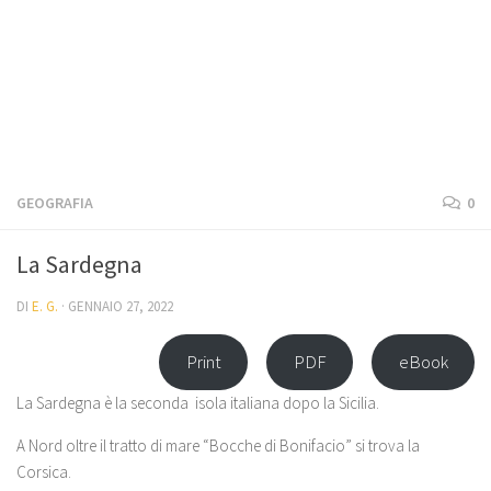
GEOGRAFIA
0
La Sardegna
DI
E. G.
·
GENNAIO 27, 2022
Print
PDF
eBook
La Sardegna è la seconda isola italiana dopo la Sicilia.
A Nord oltre il tratto di mare “Bocche di Bonifacio” si trova la
Corsica.