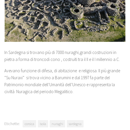
In Sardegna si trovano più di 7000 nuraghi,grandi costruzioni in
pietra a forma di troncodi cono , costruiti tra il II e il I millennio a.C.
Avevano funzione di difesa, di abitazione e religiosa. Il più grande
“Su Nuraxi” si trova vicino a Barumini e dal 1997 fa parte del
Patrimonio mondiale dell’Umanità dell’Unesco e rappresenta la
civiltà Nuragica del periodo Megalitico.
Etichette:
corsica
isola
nuraghi
sardegna