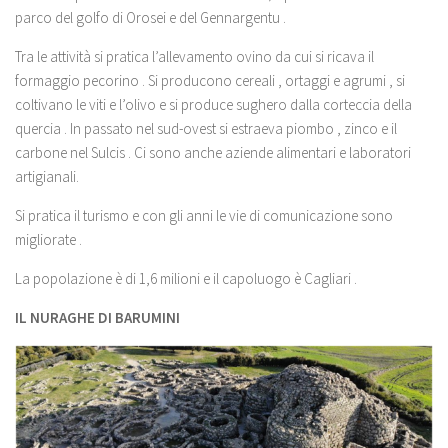
parco del golfo di Orosei e del Gennargentu .
Tra le attività si pratica l’allevamento ovino da cui si ricava il
formaggio pecorino . Si producono cereali , ortaggi e agrumi , si
coltivano le viti e l’olivo e si produce sughero dalla corteccia della
quercia . In passato nel sud-ovest si estraeva piombo , zinco e il
carbone nel Sulcis . Ci sono anche aziende alimentari e laboratori
artigianali.
Si pratica il turismo e con gli anni le vie di comunicazione sono
migliorate .
La popolazione è di 1,6 milioni e il capoluogo è Cagliari .
IL NURAGHE DI BARUMINI