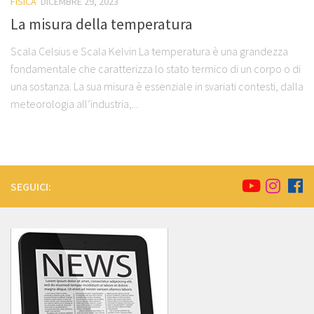
FISICA
DICEMBRE 29, 2023
La misura della temperatura
Scala Celsius e Scala Kelvin La temperatura è una grandezza
fondamentale che caratterizza lo stato termico di un corpo o di
una sostanza. La sua misura è essenziale in svariati contesti, dalla
meteorologia all’industria,...
SEGUICI: