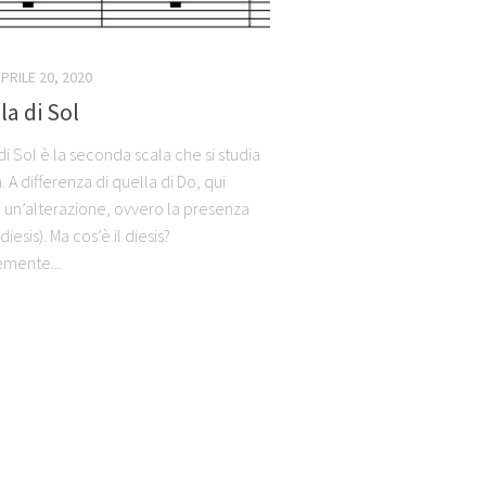
PRILE 20, 2020
la di Sol
di Sol è la seconda scala che si studia
. A differenza di quella di Do, qui
 un’alterazione, ovvero la presenza
diesis). Ma cos’è il diesis?
mente...