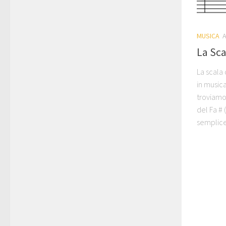
MUSICA
A
La Sca
La scala 
in musica
troviamo
del Fa # (
semplice