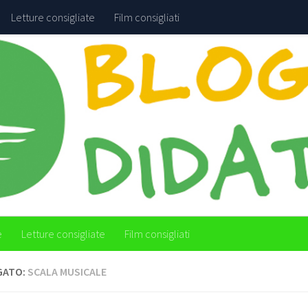
Letture consigliate
Film consigliati
e
Letture consigliate
Film consigliati
GATO:
SCALA MUSICALE